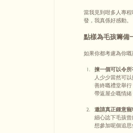
當我見到咁多人專程
發，我真係好感動。
點樣為毛孩籌備
如果你都考慮為你嘅
揀一個可以令所
人少少當然可以
善終嘅禮堂舉行
帶返屋企嘅情緒
邀請真正鍾意寵
細心諗下毛孩曾
想參加呢個追思