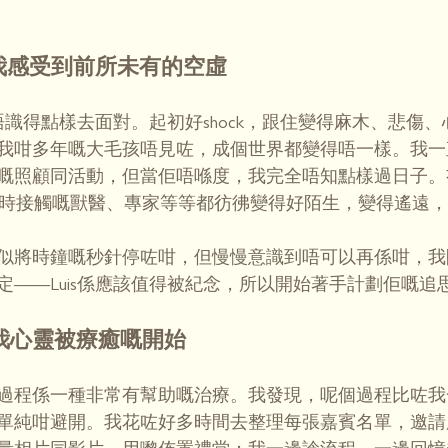
，我感受到前所未有的空虛
全唔識得點樣去面對。起初好shock，跟住變得麻木、悲傷
我咁多年嘅大毛孩唔見咗，成個世界都變得唔一樣。我一
嘅照顧同活動，但當佢唔喺度，我完全唔知點樣過日子。
帶我平時接觸嘅獸醫、專家等等都彷彿變得好陌生，變得遙遠
似將時鐘嘅秒針停咗咁，但慢慢意識到唔可以再係咁，我
定——Luis係應該值得被紀念，所以開始著手計劃佢嘅追
我心靈被療癒嘅開始
過程係一種非常有幫助嘅治療。我發現，呢個過程比咗我
單純咁避開。我花咗好多時間去整理每張嘉賓名單，邀請所有