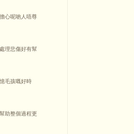
擔心呢啲人唔尊
處理悲傷好有幫
憶毛孩嘅好時
幫助整個過程更