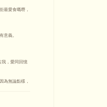
佢最愛食嘅嘢，
有意義。
咗我，愛同回憶
因為無論點樣，