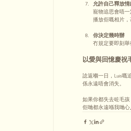
允許自己釋放情
寵物追思會唔一
播放佢嘅相片，
你決定幾時辦
冇規定要即刻舉
以愛與回憶慶祝
諗返嗰一日，Lui
係永遠唔會消失。
如果你都失去咗毛孩
佢哋都永遠喺我哋心