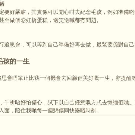
緒
定要好嚴肅，其實係可以開心咁去紀念毛孩，例如準備啲
甚至做個彩虹橋蛋糕，邊笑邊喊都冇問題。
行追思會，可以等到自己準備好再去做，最緊要係對自己
毛孩的一生
s嘅追思會唔單止比我一個機會去回顧佢美好嘅一生，亦提醒
，千祈唔好怕傷心，試下以自己鍾意嘅方式去懷緬佢哋。
入面，陪住我哋每一個悲傷同快樂嘅時刻。