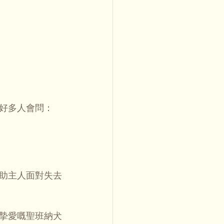
好多人會問：
助主人面對失去
摯愛嘅聖班納犬