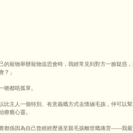
己的寵物舉辦寵物追思會時，我經常見到對方一臉疑惑，
會？」
一啲都唔孤單。
以比主人一個特別、有意義嘅方式去懷緬毛孩，仲可以幫
始療癒心靈。
實都係因為自己曾經經歷過至親毛孩離世嘅痛苦——我最