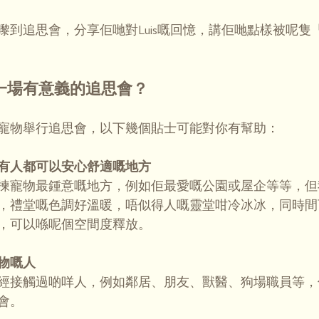
嚟到追思會，分享佢哋對Luis嘅回憶，講佢哋點樣被呢隻
一場有意義的追思會？
寵物舉行追思會，以下幾個貼士可能對你有幫助：
有人都可以安心舒適嘅地方
揀寵物最鍾意嘅地方，例如佢最愛嘅公園或屋企等等，但
，禮堂嘅色調好溫暖，唔似得人嘅靈堂咁冷冰冰，同時間
，可以喺呢個空間度釋放。
物嘅人
經接觸過啲咩人，例如鄰居、朋友、獸醫、狗場職員等，
會。