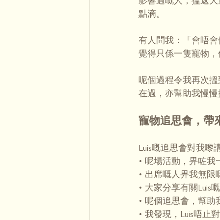
影響過嘅人；搵返大
點滴。
有人問我：「會唔會
覺得只係一隻寵物，
呢個過程令我再次搵
在過，亦幫助我慢慢
寵物追思會，帶
Luis嘅追思會對我
• 呢場活動，畀咗我
• 出席嘅人畀我無限
• 大家分享有關Lu
• 呢個追思會，幫助
• 我發現，Luis