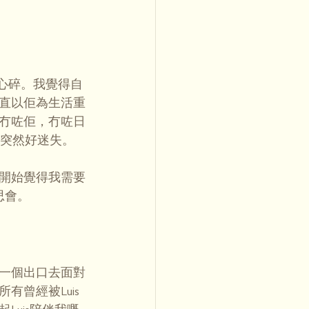
、心碎。我覺得自
直以佢為生活重
冇咗佢，冇咗日
，突然好迷失。
開始覺得我需要
思會。
一個出口去面對
曾經被Luis