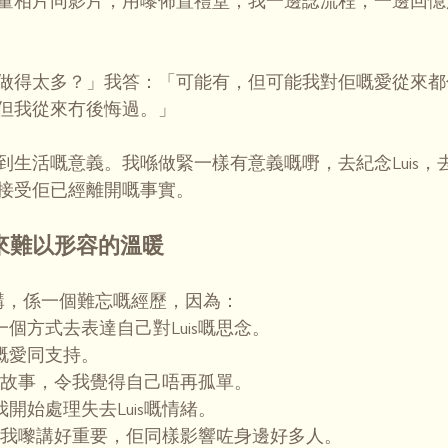
量相片同影片，用嚟佈置禮堂；我一邊諗流程，一邊回憶起L
做得太多？」我答：「可能有，但可能我對佢嘅愛從來都
但我從來冇後悔過。」
到生活嘅意義。我喺做緊一樣有意義嘅嘢，去紀念Luis，
接受佢已經離開嘅事實。
來難以形容的溫暖
嚟講，係一個難忘嘅經歷，因為：
一個方式去表達自己對Luis嘅思念。
嘅愛同支持。
is嘅故事，令我覺得自己唔再孤單。
我開始處理失去Luis嘅情緒。
唔止對我嚟講好重要，佢同樣影響咗身邊好多人。