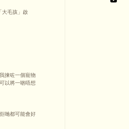
「大毛孩」啟
我揀咗一個寵物
可以將一啲唔想
佢哋都可能會好