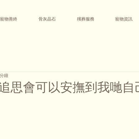
寵物善終
骨灰晶石
殯葬服務
寵物資訊
 分鐘
追思會可以安撫到我哋自