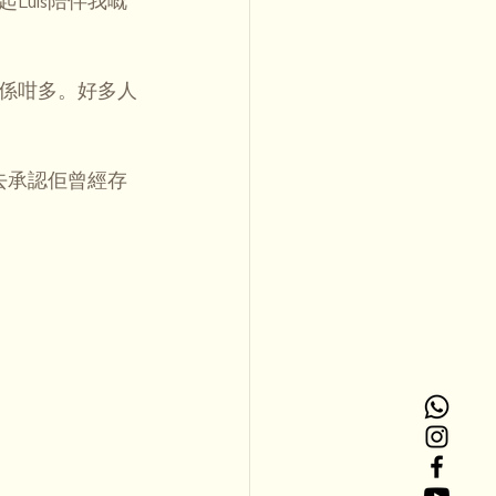
uis陪伴我嘅
係咁多。好多人
去承認佢曾經存