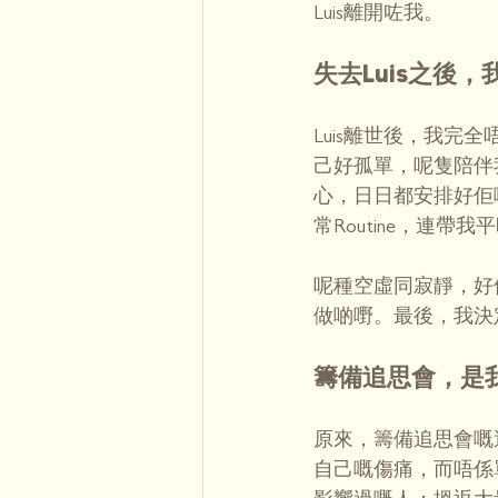
Luis離開咗我。
失去Luis之後
Luis離世後，我完
己好孤單，呢隻陪伴
心，日日都安排好佢
常Routine，連
呢種空虛同寂靜，好
做啲嘢。最後，我決
籌備追思會，是
原來，籌備追思會嘅
自己嘅傷痛，而唔係