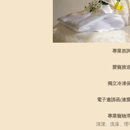
專業咨
愛寵接
獨立冷凍
電子邀請函(連愛
專業寵物
清潔、洗澡、理