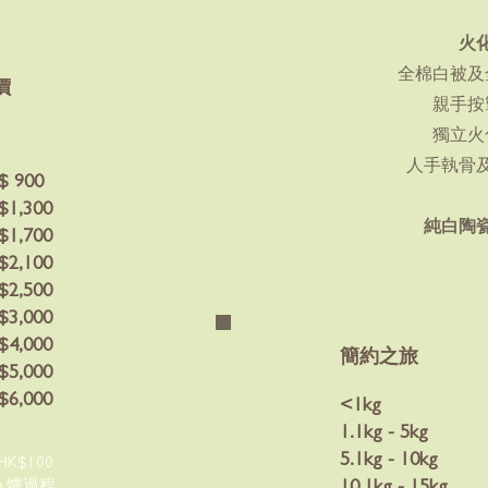
火
全棉白被及
價
親手按
獨立火
人手執骨
$ 900
$1,300
純白陶
$1,700
$2,100
$2,500
$3,000
$4,000
簡約之旅
$5,000
$6,000
<1kg
1.1kg - 5kg
5.1kg - 10kg
K$100
入爐過程
10.1kg - 15kg