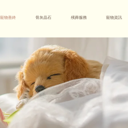
寵物善終
骨灰晶石
殯葬服務
寵物資訊