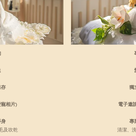
詢
送
保存
獨
寵相片)
電子邀請
淨身
專
毛及吹乾
清潔、