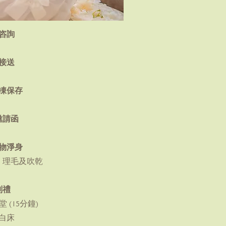
咨詢
接送
凍保存
邀請函
物淨身
、理毛及吹乾
別禮
 (15分鐘)
白床