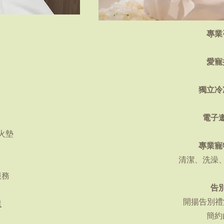
專業
愛寵
獨立冷
電子
火墊
專業寵
清潔、洗澡
服務
告
開揚告別禮堂
盅
簡約