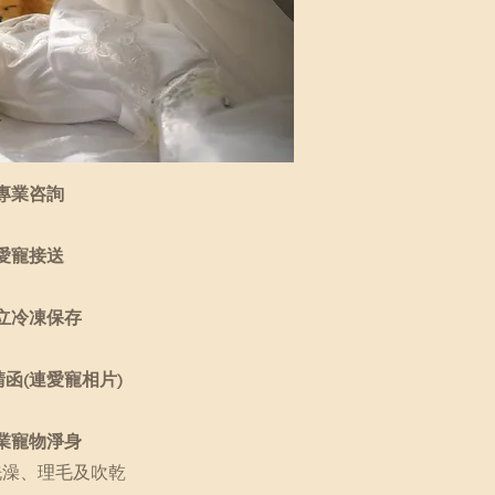
專業咨詢
愛寵接送
立冷凍保存
函(連愛寵相片)
業寵物淨身
洗澡、理毛及吹乾