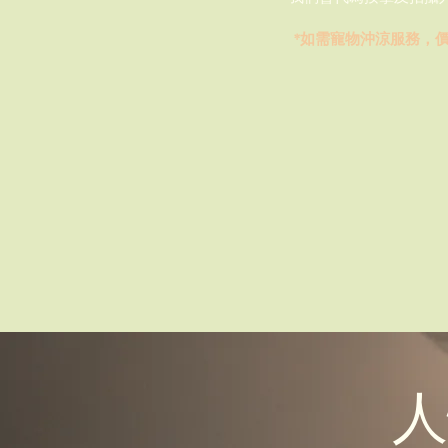
​​*如需寵物沖涼服務，
人