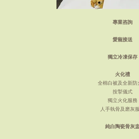
專業咨詢
愛寵接送
獨立冷凍保存
火化禮
全棉白被及全新防
按掣儀式
獨立火化服務
人手執骨及磨灰
純白陶瓷骨灰