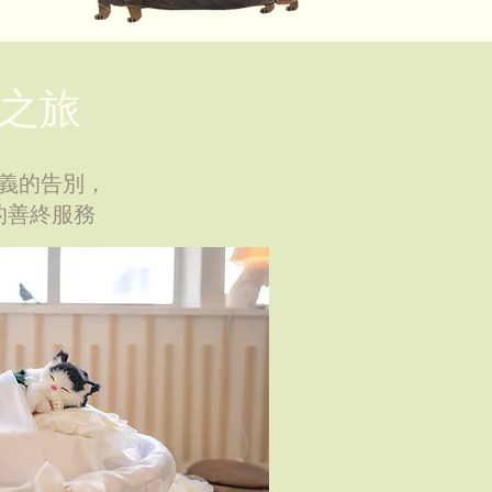
之旅
義的告別，
的善終服務