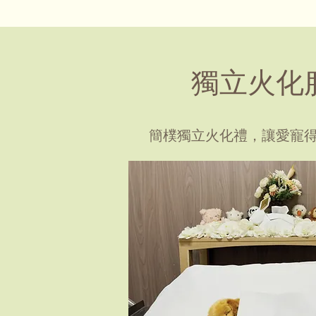
獨立火化
簡樸獨立火化禮，讓愛寵