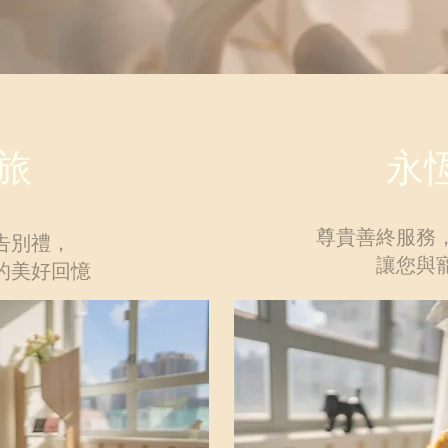
旅
永
尊貴善終服務
告別禮，
讓您與
的美好回憶