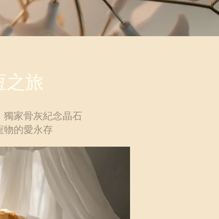
恆之旅
，獨家骨灰紀念晶石
寵物的愛永存