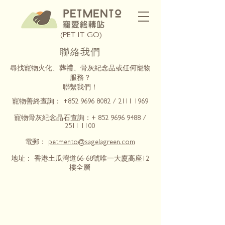
(PET IT GO)
聯絡我們
尋找寵物火化、葬禮、骨灰紀念品或任何寵物
服務？
聯繫我們！
寵物善終查詢：
+852 9696 8082
/
2111 1969
寵物骨灰紀念晶石查詢：+
852 9696 9488
/
2511 1100
電郵：
petmento@sagelagreen.com
地址： 香港土瓜灣道66-68號唯一大廈高座12
樓全層