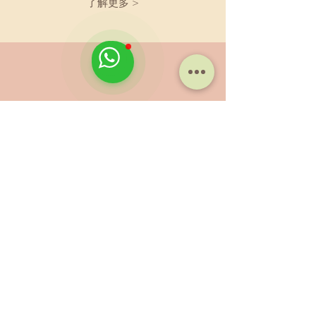
了解更多 >
獨家骨灰晶石紀念品
我們把摯愛的骨灰轉化成紀念
晶石，永伴相隨。
了解更多 >
讓我們為您的愛寵服務