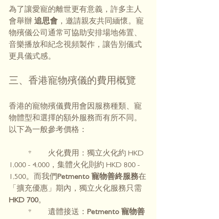
為了讓愛寵的離世更有意義，許多主人
會舉辦 
追思會
，邀請親友共同緬懷。寵
物殯儀公司通常可協助安排場地佈置、
音樂播放和紀念視頻製作，讓告別儀式
更具儀式感。
三、香港寵物殯儀的費用概覽
香港的寵物殯儀費用會因服務種類、寵
物體型和選擇的額外服務而有所不同。
以下為一般參考價格：
	* 	火化費用：獨立火化約 HKD 
1,000 - 4,000，集體火化則約 HKD 800 - 
1,500。而我們
Petmento 寵物善終服務
在
「擴充優惠」期內，獨立火化服務只需
HKD 700
。
	* 	遺體接送：
Petmento 寵物善