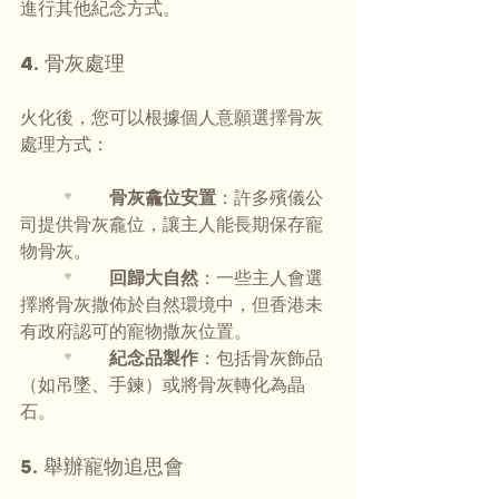
進行其他紀念方式。
4. 骨灰處理
火化後，您可以根據個人意願選擇骨灰
處理方式：
	* 	
骨灰龕位安置
：許多殯儀公
司提供骨灰龕位，讓主人能長期保存寵
物骨灰。
	* 	
回歸大自然
：一些主人會選
擇將骨灰撒佈於自然環境中，但香港未
有政府認可的寵物撒灰位置。
	* 	
紀念品製作
：包括骨灰飾品
（如吊墜、手鍊）或將骨灰轉化為晶
石。
5. 舉辦寵物追思會