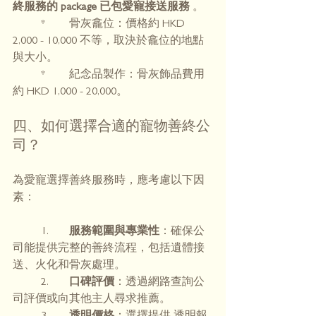
終服務的 package 已包愛寵接送服務
 。
	* 	骨灰龕位：價格約 HKD 
2,000 - 10,000 不等，取決於龕位的地點
與大小。
	* 	紀念品製作：骨灰飾品費用
約 HKD 1,000 - 20,000。
四、如何選擇合適的寵物善終公
司？
為愛寵選擇善終服務時，應考慮以下因
素：
	1.	
服務範圍與專業性
：確保公
司能提供完整的善終流程，包括遺體接
送、火化和骨灰處理。
	2.	
口碑評價
：透過網路查詢公
司評價或向其他主人尋求推薦。
	3.	
透明價格
：選擇提供 透明報