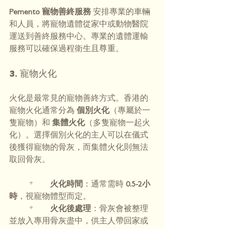
Pemento 寵物善終服務 
安排專業的車輛
和人員，將寵物遺體從家中或動物醫院
運送到善終服務中心。專業的遺體運輸
服務可以確保過程衛生且尊重。
3. 寵物火化
火化是最常見的寵物善終方式。香港的
寵物火化通常分為 
個別火化
（專屬於一
隻寵物）和 
集體火化
（多隻寵物一起火
化）。選擇個別火化的主人可以在儀式
後獲得寵物的骨灰，而集體火化則無法
取回骨灰。
	* 	
火化時間
：通常需時 
0.5-2小
時
，視寵物體型而定。
	* 	
火化後處理
：骨灰會被整理
並放入專用骨灰盡中，供主人帶回家或