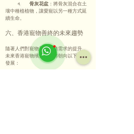
	4.	
骨灰花盆
：將骨灰混合在土
壤中種植植物，讓愛寵以另一種方式延
續生命。
六、香港寵物善終的未來趨勢
隨著人們對寵物善終服務需求的提升，
未來香港寵物殯儀行業將朝向以下方向
發展：
	* 	數位化服務：如 線上追思會 
和 虛擬紀念館，方便已不在香港或移民
的親骨好友遠距離參加。
	* 	綠色殯葬：更加注重環保，
如水火化技術和更環保的骨灰罐。
	* 	個性化定制：提供更多獨特
的紀念品選項，以滿足不同主人的需
求。