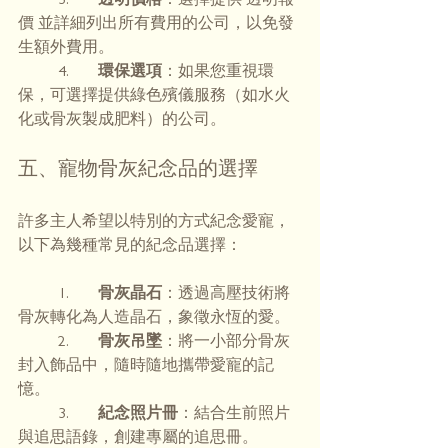
價 並詳細列出所有費用的公司，以免發
生額外費用。
	4.	
環保選項
：如果您重視環
保，可選擇提供綠色殯儀服務（如水火
化或骨灰製成肥料）的公司。
五、寵物骨灰紀念品的選擇
許多主人希望以特別的方式紀念愛寵，
以下為幾種常見的紀念品選擇：
	1.	
骨灰晶石
：透過高壓技術將
骨灰轉化為人造晶石，象徵永恆的愛。
	2.	
骨灰吊墜
：將一小部分骨灰
封入飾品中，隨時隨地攜帶愛寵的記
憶。
	3.	
紀念照片冊
：結合生前照片
與追思語錄，創建專屬的追思冊。