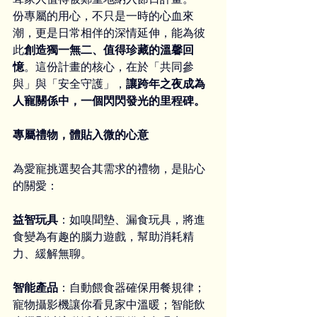
份專屬的用心，不只是一時的心血來
潮，更是日常相伴的深情延伸，能為彼
此
創造獨一無二、值得珍藏的溫馨回
憶
。這份計畫的核心，在於「共同參
與」與「安全守護」，
讓跨年之夜成為
人寵關係中，一個閃閃發光的里程碑。
專屬禮物，體貼入微的心意
為愛寵挑選契合其需求的禮物，是貼心
的關愛：
益智玩具
：如嗅聞墊、漏食玩具，將進
食變為有趣的腦力遊戲，幫助消耗精
力、緩解無聊。
智能產品
：自動餵食器確保用餐規律；
寵物攝影機讓你看見家中溫暖；智能飲