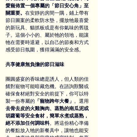
愛寵佈置一個專屬的「節日安心角」至
關重要。
在安靜的房間一隅，鋪上帶有
節日圖案的柔軟防水墊，擺放牠最喜愛
的新玩具、貓抓板或是有你氣味的舊毯
子。這個小小的、屬於牠的領地，能讓
牠在需要時退避，以自己的節奏和方式
感受節日氛圍，獲得滿滿的安全感。
共享健康無負擔的節日滋味
團圓盛宴的香味總是誘人，但人類的佳
餚對寵物可能暗藏危機。在諮詢獸醫或
確保食材絕對安全的前提下，你可以特
製一份專屬的
「寵物跨年大餐」
。選用
去骨去皮的火雞胸肉、蒸熟的南瓜泥或
胡蘿蔔等安全食材，簡單水煮或蒸熟，
絕不添加任何調味料
。將這份精心準備
的餐點放入牠的新餐具中，讓牠也能安