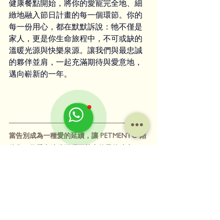
健康餐點開始，將你的愛寵完全地、細
緻地融入節日計畫的每一個環節。你的
每一份用心，都在默默訴說：牠不僅是
家人，更是你生命旅程中，不可或缺的
溫暖光源與快樂泉源。讓我們與最忠誠
的夥伴並肩，一起充滿期待與愛意地，
邁向嶄新的一年。
當告別成為一種愛的延續，讓 PETMENTO 陪
伴您，為愛寵締造溫暖而尊貴的最後時光。
Petmento 寵物善終服務
📍 預約參觀或查詢詳情
🔗 
petmento.hk
📞 
+852 9696 8082 / 2111 1969