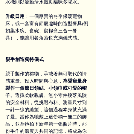
水機則以流動活水鼓勵貓咪多喝水。
升級日用
：一個厚實的冬季保暖寵物
床，或一套富有節慶趣味的造型餐具(例
如集水碗、食碗、儲糧盒三合一餐
具），能讓用餐角落也充滿儀式感。
親手創造獨特儀式
親手製作的禮物，承載著無可取代的情
感重量。投入時間與心意，
為愛寵量身
製作一個節日領結、小領巾或可愛的帽
子
。選擇柔軟親膚、無小零件脫落風險
的安全材料，從挑選布料、測量尺寸到
一針一線的縫製，這個過程本身就充滿
了愛。當你為牠戴上這份獨一無二的飾
品，並為牠拍下新年第一張照片時，那
份手作的溫度與共同的記憶，將成為你