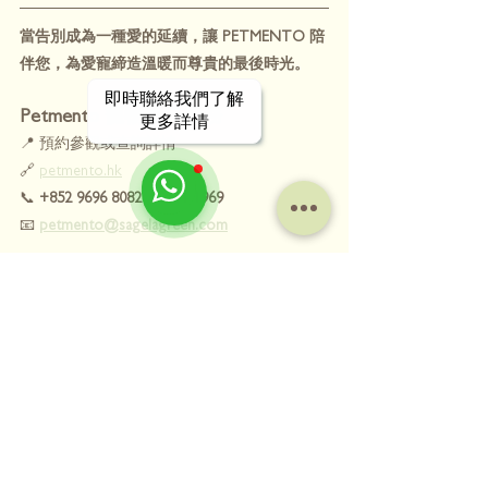
當告別成為一種愛的延續，讓 PETMENTO 陪
伴您，為愛寵締造溫暖而尊貴的最後時光。
即時聯絡我們了解
Petmento 寵物善終服務
更多詳情
📍 預約參觀或查詢詳情
🔗 
petmento.hk
📞 
+852 9696 8082 / 2111 1969
📧 
petmento@sagelagreen.com
查看全部
最新文章