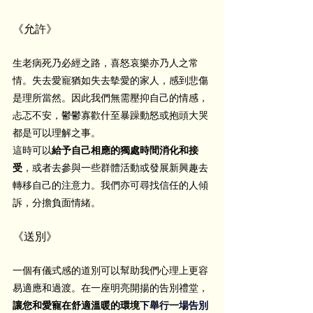
《允許》
生老病死乃必經之路，喜怒哀樂亦乃人之常
情。失去愛寵猶如失去摰愛的家人，感到悲傷
是理所當然。因此我們無需壓抑自己的情感，
忐忑不安，鬱鬱寡歡什至暴躁動怒或抱頭大哭
都是可以理解之事。
這時可以
給予自己相應的獨處時間消化和接
受
，或者去參與一些群體活動或發展新興趣去
轉移自己的注意力。我們亦可尋找信任的人傾
訴，分擔負面情緒。
《送別》
一個有儀式感的道別可以幫助我們心理上更容
易適應和過渡。在一座明亮開揚的告別禮堂，
讓您和愛寵在舒適溫暖的環境
下舉行一場
告別