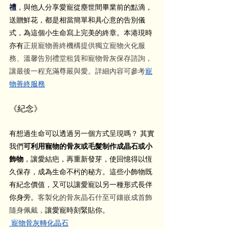
禮
，與他人分享愛寵從塵世間畢業前的點滴，
送贈鮮花，都是相當簡單和具心意的告別儀
式，為這個小生命寫上完美的終章。本港現時
亦有
正規寵物善終機構提供獨立寵物火化服
務、溫馨告別禮堂租賃和寵物骨灰保存諮詢，
讓最後一程充滿尊嚴與愛。詳細內容可參考
寵
物善終服務
《紀念》
有想過生命可以透過另一個方式呈現嗎？ 其實
我們
可利用寵物的骨灰或毛髮制作成晶石或小
飾物
，讓愛結疤，再重新發芽，使回憶得以恆
久保存，成為生命不杇的秘方。這些小飾物既
有紀念價值，又可以讓愛寵以另一種形式長伴
你身旁。
客製化的骨灰晶石什至可鑲嵌成首飾
隨身佩戴，
讓愛寵時刻緊貼你。
寵物骨灰轉化晶石