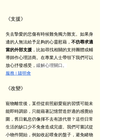
《支援》
失去摯愛的悲傷有時候難免獨力難支。如果身
邊的人無法給予足夠的心靈慰藉，
不彷尋求適
當的外部支援
，比如尋找相關的支持團體或輔
導師作心理諮商。在專業人士帶領下我們可以
放心抒發感受，
緩解心理關口。
服務 | 贐明會
《改變》
寵物離世後，某些從前照顧愛寵的習慣可能未
能即時調節，只能藉著記憶營造舒適的感覺紛
圍，舊日氣息仍像揮不去有誰代替？這些日常
生活的缺口少不免會造成完虛。我們可嘗試從
小物件開始，例如收起喂食的盤子，避免睹物