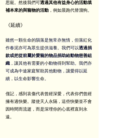
思寵。然後我們可
透過其他有益身心的活動填
補本來的與寵物的活動
，例如晨跑代替溜狗。
《延續》
雖然一顆生命的隕落是無常亦無情，但落紅化
作春泥亦可為眾生提供滋養。我們可以
透過捐
款或把從前屬於愛寵的物品捐助給動物慈善組
織
，讓其他有需要的小動物得到幫助。我們亦
可成為中途家庭幫助其他動物，讓愛得以延
續，以生命影響生命。
僅記，感到哀傷代表曾經深愛，代表你們曾經
擁有過快樂。蹤使天人永隔，這些快樂並不會
因時間而流逝，而是深埋你的心底裡直到永
遠。