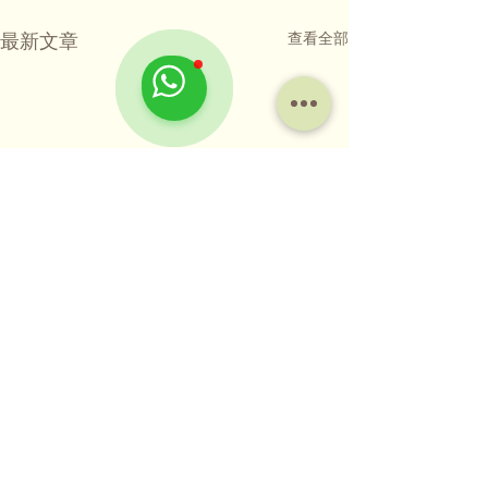
查看全部
最新文章
【如何處理寵物
探討骨灰放家、
物靈位及骨灰晶
留言
毛孩用牠的生命陪
案
往生後都值得你的