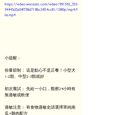
https://video.wixstatic.com/video/991542_530
94445d5a04f758d715fbc3834cc81/1080p/mp4/f
ile.mp4
小提醒：
份量節制： 這是點心不是正餐！小型犬
1-2顆、中型2-3顆就好
初次嘗試： 先給一小口，觀察24小時有
無過敏或軟便
過敏注意： 有食物過敏史請選擇單純南
瓜+雞肉配方