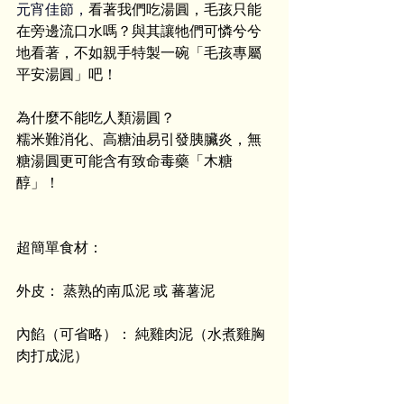
元宵佳節，
看著我們吃湯圓，毛孩只能
在旁邊流口水嗎？與其讓牠們可憐兮兮
地看著，不如親手特製一碗「毛孩專屬
平安湯圓」吧！
為什麼不能吃人類湯圓？
糯米難消化、高糖油易引發胰臟炎，無
糖湯圓更可能含有致命毒藥「木糖
醇」！
超簡單食材：
外皮： 蒸熟的南瓜泥 或 蕃薯泥
內餡（可省略）： 純雞肉泥（水煮雞胸
肉打成泥）