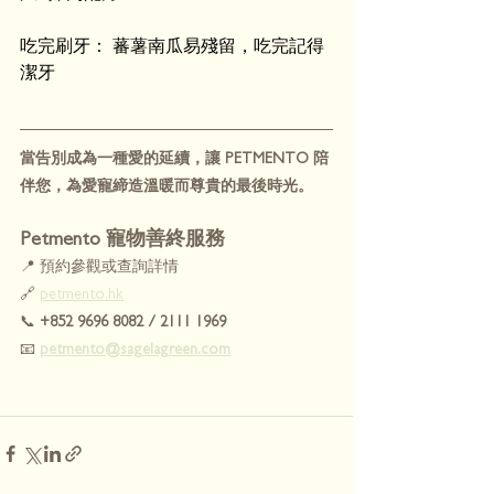
吃完刷牙： 蕃薯南瓜易殘留，吃完記得
潔牙
當告別成為一種愛的延續，讓 PETMENTO 陪
伴您，為愛寵締造溫暖而尊貴的最後時光。
Petmento 寵物善終服務
📍 預約參觀或查詢詳情
🔗 
petmento.hk
📞 
+852 9696 8082 / 2111 1969
📧 
petmento@sagelagreen.com